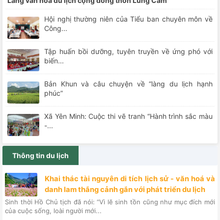
Làng văn hoá du lịch cộng đồng thôn Lũng Cẩm
Hội nghị thường niên của Tiểu ban chuyên môn về
Công...
Tập huấn bồi dưỡng, tuyên truyền về ứng phó với
biến...
Bản Khun và câu chuyện về “làng du lịch hạnh
phúc”
Xã Yên Minh: Cuộc thi vẽ tranh “Hành trình sắc màu
-...
Thông tin du lịch
Khai thác tài nguyên di tích lịch sử - văn hoá và
danh lam thắng cảnh gắn với phát triển du lịch
Sinh thời Hồ Chủ tịch đã nói: “Vì lẽ sinh tồn cũng như mục đích mới
của cuộc sống, loài người mới...