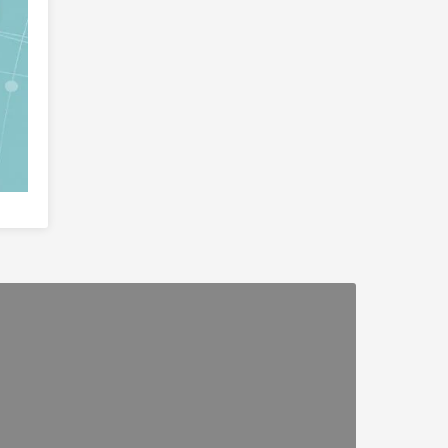
Toàn cảnh hẻm vực Nậm Lang -
Nam Lang Canyon Panorama
Toàn cảnh Lũng Hồ - Lung Ho
Panorama
Đồn Pháp Đường Thượng - Duong
Thuong French Fortress
Rừng chè cổ thụ Ngam La - Ngam
La Ancient Forest of Teas
Mỏ Antimon - Mậu Duệ / Mau Due
Antimony Mine
Cua chữ M - Snake Pass
Chân trời karst - Karst Horizon
Thiết Giao Long Phá Thạch - Stone
Crocodile
Điểm Cực Bắc - Northernmost Point
of Vietnam