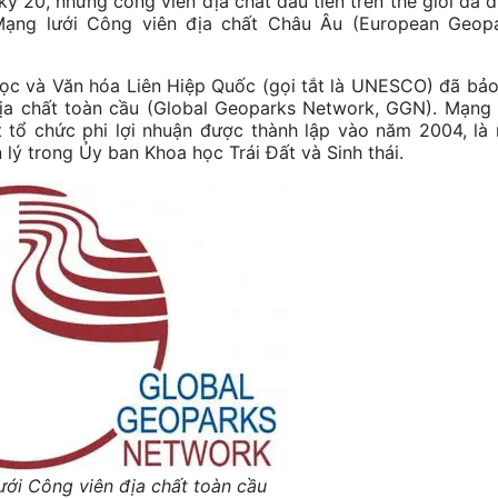
, những công viên địa chất đầu tiên trên thế giới đã 
Mạng lưới Công viên địa chất Châu Âu (European Geop
à Văn hóa Liên Hiệp Quốc (gọi tắt là UNESCO) đã bảo
địa chất toàn cầu (Global Geoparks Network, GGN). Mạng 
t tổ chức phi lợi nhuận được thành lập vào năm 2004, là
ý trong Ủy ban Khoa học Trái Đất và Sinh thái.
ới Công viên địa chất toàn cầu