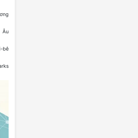
trồng cây Xuân Bính Ngọ năm 2026
Lễ hội Gầu Tào dân tộc Mông năm
ơng
2026 tại xã Đường Thượng, tỉnh
Tuyên Quang
 Âu
Hàng vạn du khách đổ về Cao
nguyên đá Đồng Văn dịp Tết Bính
Ngọ 2026
i-bê
Khoá học chuyên sâu quốc tế về
Công viên địa chất toàn cầu
arks
UNESCO Đảo Lesvos, Hy Lạp
Trà Shan tuyết Cổng Thành
Rừng Voọc mũi hếch - Snub-nosed
Monkey Forest
Thác núi Ba Tiên - Three Fairy
Mountain Stream
Hợp tác xã dệt người Tày - Tay
Textile Cooperative