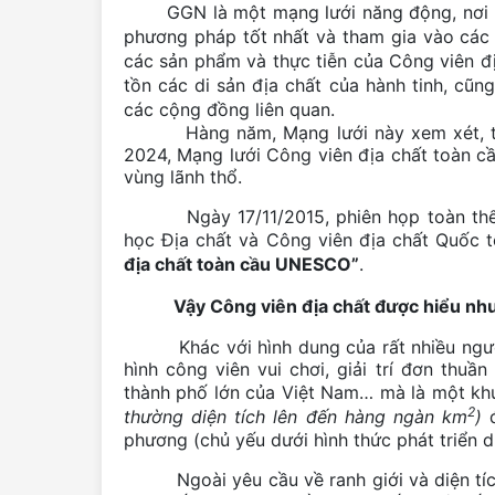
GGN là một mạng lưới năng động, nơi c
phương pháp tốt nhất và tham gia vào các
các sản phẩm và thực tiễn của Công viên 
tồn các di sản địa chất của hành tinh, cũn
các cộng đồng liên quan.
Hàng năm, Mạng lưới này xem xét, thẩm
2024, Mạng lưới Công viên địa chất toàn cầ
vùng lãnh thổ.
Ngày 17/11/2015, phiên họp toàn thể c
học Địa chất và Công viên địa chất Quốc t
địa chất toàn cầu UNESCO”
.
Vậy Công viên địa chất được hiểu nh
Khác với hình dung của rất nhiều người k
hình công viên vui chơi, giải trí đơn thuầ
thành phố lớn của Việt Nam… mà là một khu 
2
thường diện tích lên đến hàng ngàn km
)
đ
phương (chủ yếu dưới hình thức phát triển du 
Ngoài yêu cầu về ranh giới và diện tích,