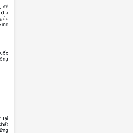
Nhận thức đúng về khách du lịch tự
, để
do quốc tế (Tây ba lo) – yêu cầu
 địa
đặt ra trong phát triển du lịch...
 góc
kinh
Nhận thức đúng về khách du lịch tự
do quốc tế (Tây Ba Lô) - yêu cầu
đặt ra trong phát triển du lịch...
Lễ hội hoa Mộc Miên và hoa Ban xã
quốc
Khâu Vai năm 2026
công
Nâng cao vai trò của các trường
học trong hoạt động tuyên truyền
nâng cao nhận thức cộng đồng
về...
Mán Zì Homestay Mèo Vạc
Mậu Duệ bức tranh thiên nhiên
hùng vĩ giữa lòng Cao nguyên đá
Mộc miên nhuộm đỏ Cao nguyên đá
 tại
chất
Xã Mèo Vạc: Lễ phát động Tết
vững