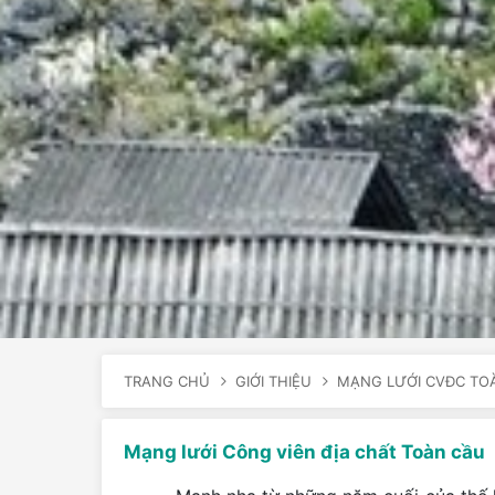
TRANG CHỦ
GIỚI THIỆU
MẠNG LƯỚI CVĐC TO
Mạng lưới Công viên địa chất Toàn cầu