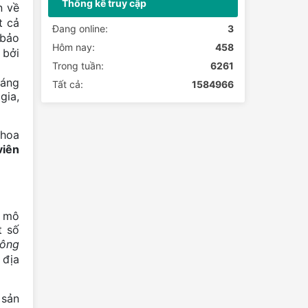
Thống kê truy cập
n về
thao và Du lịch tỉnh Tuyên Quang
t cả
tham dự hoạt động nghiên cứu,
Đang online:
3
 bảo
trao...
Hôm nay:
458
 bởi
Sở Văn hoá, Thể thao và Du lịch tỉnh
Trong tuần:
6261
Tuyên Quang tăng cường siết chặt
háng
Tất cả:
1584966
quản lý tour trải nghiệm xe...
gia,
Lễ hội Khèn Mông Đồng Văn năm
2026 - Điểm hẹn văn hoa và du lịch
Khoa
viên
Đồng Văn - ra mắt Mô hình sản xuất
và ký kết bao tiêu sản phẩm từ cây
Lanh
Lễ hội Chợ tình Khâu Vai năm 2026
à mô
Chợ đêm Quản Bạ - Điểm hẹn mới
t số
dành cho du khách
hông
 địa
Lũng Cú tổ chức Lễ cúng thần
Rừng tại thôn Ma Lé
 sản
Quyết định phê duyệt Bộ nhận diện