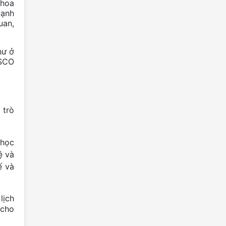
khoa
thương hiệu dùng chung cho sản
cạnh
phẩm Mật ong Bạc hà chất lượng
uan,
cao...
Thông báo về việc điều chỉnh mức
hư ở
thu phí dịch vụ đi thuyền tham quan
ESCO
hồ thuỷ điện Nho Quế 1
Mèo Vạc sôi động với Giải chạy Siêu
đường mòn “Chạy trên cung đường
hạnh phúc” lần thứ VII năm 2026
 trò
Trường THCS Yên Minh thi vẽ tranh
“Cao nguyên đá trong em”
 học
Hà Giang vào top điểm đến đẹp
ệ và
nhất thế giới năm 2026
ế và
Hà Giang lọt top 5 điểm đến thân
thiện nhất Việt Nam năm 2026
lịch
Thắng dền – hương vị ấm áp vào
 cho
mùa đông