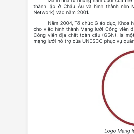
Manh nha từ những năm cuối của thế kỷ 20
thành lập ở Châu Âu và hình thành nên 
Network) vào năm 2001.
Năm 2004, Tổ chức Giáo dục, Khoa học v
cho việc hình thành Mạng lưới Công viên 
Công viên địa chất toàn cầu (GGN), là mộ
mạng lưới hỗ trợ của UNESCO phục vụ quản l
Logo Mạng lư