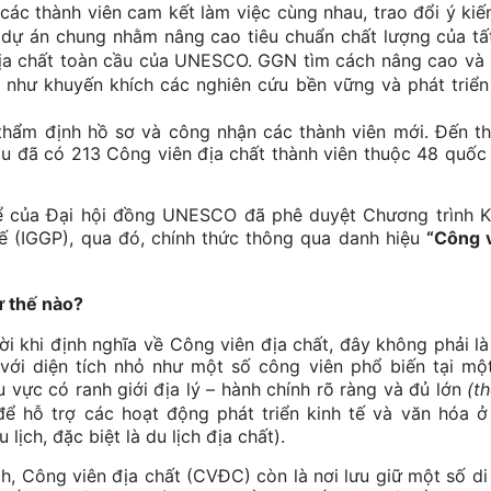
ác thành viên cam kết làm việc cùng nhau, trao đổi ý kiế
 dự án chung nhằm nâng cao tiêu chuẩn chất lượng của tấ
địa chất toàn cầu của UNESCO. GGN tìm cách nâng cao và
g như khuyến khích các nghiên cứu bền vững và phát triển
 định hồ sơ và công nhận các thành viên mới. Đến t
u đã có 213 Công viên địa chất thành viên thuộc 48 quốc 
ủa Đại hội đồng UNESCO đã phê duyệt Chương trình 
ế (IGGP), qua đó, chính thức thông qua danh hiệu
“Công 
ư thế nào?
hi định nghĩa về Công viên địa chất, đây không phải l
n với diện tích nhỏ như một số công viên phổ biến tại mộ
vực có ranh giới địa lý – hành chính rõ ràng và đủ lớn
(t
ể hỗ trợ các hoạt động phát triển kinh tế và văn hóa ở
lịch, đặc biệt là du lịch địa chất).
 Công viên địa chất (CVĐC) còn là nơi lưu giữ một số di