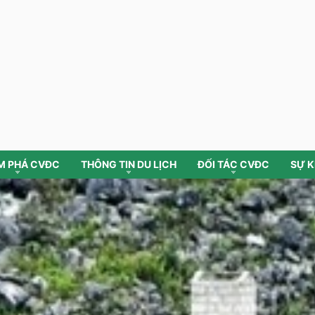
M PHÁ CVĐC
THÔNG TIN DU LỊCH
ĐỐI TÁC CVĐC
SỰ K