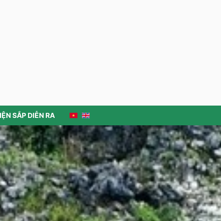
IỆN SẮP DIỄN RA
Mỏ Antimon - Mậu Duệ / Mau Due
Antimony Mine