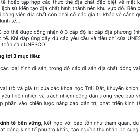
 tế hoặc tập hợp các thực thể địa chất đặc biệt về mặt 
lịch sử kiến tạo địa chất hình thành nên khu vực đó. Bên 
i công viên địa chất còn phải có các giá trị khác về cảnh q
 kinh tế…
 thể được công nhận ở 3 cấp độ là: cấp địa phương (n
ốc tế. Khi đáp ứng đầy đủ các yêu cầu và tiêu chí của UN
ất toàn cầu UNESCO.
g tới 3 mục tiêu:
 các loại hình di sản, trong đó các di sản địa chất đóng vai
vai trò và giá trị của các khoa học Trái Đất, khuyến khích
 yêu thiên nhiên và trách nhiệm công dân trong việc bảo v
p phần vào chiến lược nâng cao dân trí, phát triển kinh t
inh tế bền vững
, kết hợp với bảo tồn như tham quan, du 
 hoạt động kinh tế phụ trợ khác, tạo nguồn thu nhập bổ sung