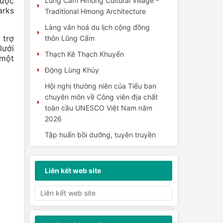
được
Làng văn hoá du lịch cộng đồng
arks
thôn Lũng Cẩm
Thạch Kê Thạch Khuyển
 trợ
lưới
Động Lùng Khúy
 một
Hội nghị thường niên của Tiểu ban
chuyên môn về Công viên địa chất
toàn cầu UNESCO Việt Nam năm
2026
Tập huấn bồi dưỡng, tuyên truyền
về ứng phó với biến đổi khí hậu, tai
biến địa chất trên vùng Công...
Bản Khun và câu chuyện về “làng
du lịch hạnh phúc”
Liên kết web site
Xã Yên Minh: Cuộc thi vẽ tranh
“Hành trình sắc màu - Di sản Cao
nguyên đá” năm 2026
Đoàn công tác Sở Văn hoá, Thể