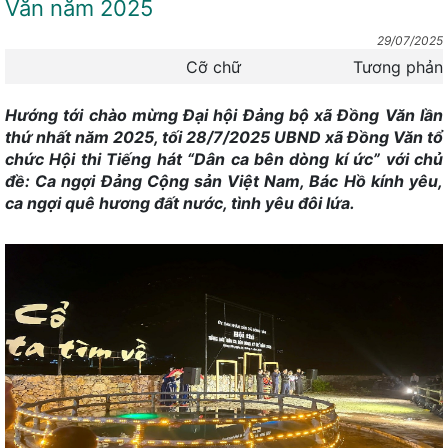
Văn năm 2025
29/07/2025
Cỡ chữ
Tương phản
Hướng tới chào mừng Đại hội Đảng bộ xã Đồng Văn lần
thứ nhất năm 2025, tối 28/7/2025 UBND xã Đồng Văn tổ
chức Hội thi Tiếng hát “Dân ca bên dòng kí ức” với chủ
đề: Ca ngợi Đảng Cộng sản Việt Nam, Bác Hồ kính yêu,
ca ngợi quê hương đất nước, tình yêu đôi lứa.
Rừng Voọc mũi hếch - Snub-nosed Monkey Forest
Thác núi Ba Tiên - Three Fairy Mountain Stream