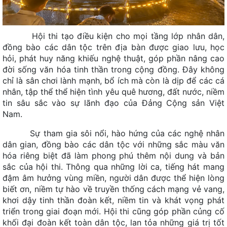
Hợp tác xã dệt người Tày - Tay Textile Cooperative
Toàn cảnh hẻm vực Nậm Lang - Nam Lang Canyon
Hội thi tạo điều kiện cho mọi tầng lớp nhân dân,
Panorama
đồng bào các dân tộc
trên địa bàn được giao lưu, học
Toàn cảnh Lũng Hồ - Lung Ho Panorama
hỏi, phát huy năng khiếu nghệ thuật, góp phần nâng cao
đời sống văn hóa tinh thần trong cộng đồng. Đây không
Đồn Pháp Đường Thượng - Duong Thuong French Fortress
chỉ là sân chơi lành mạnh, bổ ích mà còn là dịp để các cá
Rừng chè cổ thụ Ngam La - Ngam La Ancient Forest of Teas
nhân, tập thể thể hiện tình yêu quê hương, đất nước, niềm
tin sâu sắc vào sự lãnh đạo của Đảng Cộng sản Việt
Mỏ Antimon - Mậu Duệ / Mau Due Antimony Mine
Nam.
Cua chữ M - Snake Pass
Sự tham gia sôi nổi, hào hứng của các nghệ nhân
Chân trời karst - Karst Horizon
dân gian, đồng bào các dân tộc với những sắc màu văn
Thiết Giao Long Phá Thạch - Stone Crocodile
hóa riêng biệt đã làm phong phú thêm nội dung và bản
sắc của hội thi. Thông qua những lời ca, tiếng hát mang
Điểm Cực Bắc - Northernmost Point of Vietnam
đậm âm hưởng vùng miền, người dân được thể hiện lòng
Cổng trời Quản Bạ - Quan Ba Heaven Gate
biết ơn, niềm tự hào về truyền thống cách mạng vẻ vang,
khơi dậy tinh thần đoàn kết, niềm tin và khát vọng phát
Ngọc Bích Nho Quế - Hẻm vực Tu Sản / Emerald Nho Que -
triển trong giai đoạn mới. Hội thi cũng góp phần củng cố
Tu San Canyon
khối đại đoàn kết toàn dân tộc, lan tỏa những giá trị tốt