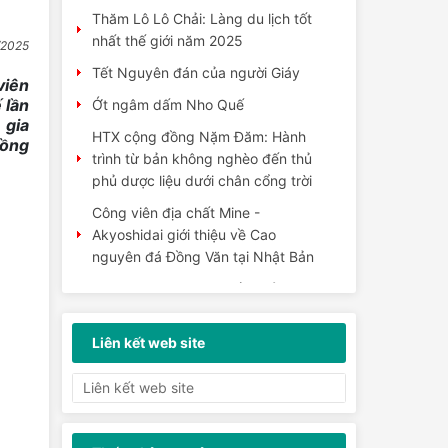
Thăm Lô Lô Chải: Làng du lịch tốt
nhất thế giới năm 2025
/2025
Tết Nguyên đán của người Giáy
viên
 lần
Ớt ngâm dấm Nho Quế
 gia
HTX cộng đồng Nặm Đăm: Hành
Đồng
trình từ bản không nghèo đến thủ
phủ dược liệu dưới chân cổng trời
Công viên địa chất Mine -
Akyoshidai giới thiệu về Cao
nguyên đá Đồng Văn tại Nhật Bản
Tục hát thi cùng gà trống của
người Pu Péo
Mèn mén - văn hoá ẩm thực của
Liên kết web site
người Mông
Tục ăn trộm lấy may của người Lô
Lô