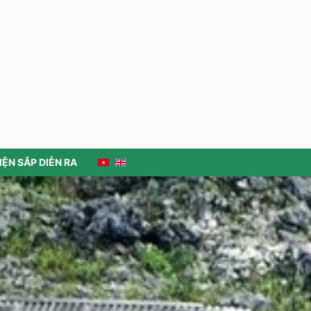
2026 tại xã Đường Thượng, tỉnh
Tuyên Quang
Hàng vạn du khách đổ về Cao
nguyên đá Đồng Văn dịp Tết Bính
Ngọ 2026
Khoá học chuyên sâu quốc tế về
Công viên địa chất toàn cầu
UNESCO Đảo Lesvos, Hy Lạp
Trà Shan tuyết Cổng Thành
IỆN SẮP DIỄN RA
Tuyên Quang đón hơn 252 nghìn
lượt khách du lịch dịp Tết Nguyên
đán Bính Ngọ
Thông tin chính thức về vụ việc dù
lượn gắn động cơ va chạm với xe ô
tô tại xã Quản Bạ
Lễ rửa làng của dân tộc Lô Lô
Xã Khâu Vai sẽ tổ chức Lễ hội hoa