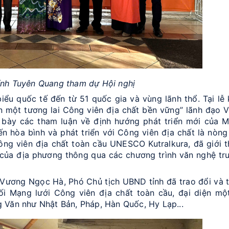
tỉnh Tuyên Quang tham dự Hội nghị
uốc tế đến từ 51 quốc gia và vùng lãnh thổ. Tại lễ 
ến một tương lai Công viên địa chất bền vững” lãnh đạo 
 bày các tham luận về định hướng phát triển mới của 
n hòa bình và phát triển với Công viên địa chất là nòng
Công viên địa chất toàn cầu UNESCO Kutralkura, đã giới t
g của địa phương thông qua các chương trình văn nghệ tr
ơng Ngọc Hà, Phó Chủ tịch UBND tỉnh đã trao đổi và 
ối Mạng lưới Công viên địa chất toàn cầu, đại diện mộ
 Văn như Nhật Bản, Pháp, Hàn Quốc, Hy Lạp...