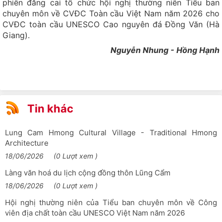
phiên đăng cai tổ chức hội nghị thường niên Tiểu ban
Mộc miên nhuộm đỏ Cao nguyên đá
chuyên môn về CVĐC Toàn cầu Việt Nam năm 2026 cho
Xã Mèo Vạc: Lễ phát động Tết trồng cây Xuân Bính Ngọ năm
CVĐC toàn cầu UNESCO Cao nguyên đá Đồng Văn (Hà
2026
Giang).
Lễ hội Gầu Tào dân tộc Mông năm 2026 tại xã Đường
Nguyễn Nhung - Hồng Hạnh
Thượng, tỉnh Tuyên Quang
Hàng vạn du khách đổ về Cao nguyên đá Đồng Văn dịp Tết
Bính Ngọ 2026
Khoá học chuyên sâu quốc tế về Công viên địa chất toàn
Tin khác
cầu UNESCO Đảo Lesvos, Hy Lạp
Trà Shan tuyết Cổng Thành
Lung Cam Hmong Cultural Village - Traditional Hmong
Architecture
Tuyên Quang đón hơn 252 nghìn lượt khách du lịch dịp Tết
Nguyên đán Bính Ngọ
18/06/2026
(0 Lượt xem )
Thông tin chính thức về vụ việc dù lượn gắn động cơ va
Làng văn hoá du lịch cộng đồng thôn Lũng Cẩm
chạm với xe ô tô tại xã Quản Bạ
18/06/2026
(0 Lượt xem )
Lễ rửa làng của dân tộc Lô Lô
Hội nghị thường niên của Tiểu ban chuyên môn về Công
viên địa chất toàn cầu UNESCO Việt Nam năm 2026
Xã Khâu Vai sẽ tổ chức Lễ hội hoa Mộc miên và hoa Ban lần