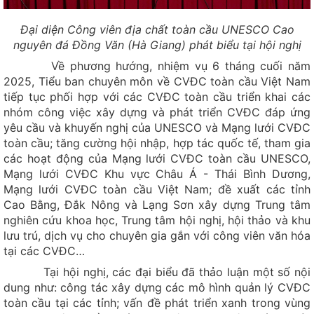
shaped Rock
Đại diện Công viên địa chất toàn cầu UNESCO Cao
Đền thờ Thần Nước / Water Shrine
nguyên đá Đồng Văn (Hà Giang) phát biểu tại hội nghị
Lung Cam Hmong Cultural Village - Traditional Hmong
Về phương hướng, nhiệm vụ 6 tháng cuối năm
Architecture
2025, Tiểu ban chuyên môn về CVĐC toàn cầu Việt Nam
tiếp tục phối hợp với các CVĐC toàn cầu triển khai các
Làng văn hoá du lịch cộng đồng thôn Lũng Cẩm
nhóm công việc xây dựng và phát triển CVĐC đáp ứng
Thạch Kê Thạch Khuyển
yêu cầu và khuyến nghị của UNESCO và Mạng lưới CVĐC
Động Lùng Khúy
toàn cầu; tăng cường hội nhập, hợp tác quốc tế, tham gia
các hoạt động của Mạng lưới CVĐC toàn cầu UNESCO,
Hội nghị thường niên của Tiểu ban chuyên môn về Công viên
Mạng lưới CVĐC Khu vực Châu Á - Thái Bình Dương,
địa chất toàn cầu UNESCO Việt Nam năm 2026
Mạng lưới CVĐC toàn cầu Việt Nam; đề xuất các tỉnh
Tập huấn bồi dưỡng, tuyên truyền về ứng phó với biến đổi
Cao Bằng, Đắk Nông và Lạng Sơn xây dựng Trung tâm
khí hậu, tai biến địa chất trên vùng Công...
nghiên cứu khoa học, Trung tâm hội nghị, hội thảo và khu
lưu trú, dịch vụ cho chuyên gia gắn với công viên văn hóa
Bản Khun và câu chuyện về “làng du lịch hạnh phúc”
tại các CVĐC…
Xã Yên Minh: Cuộc thi vẽ tranh “Hành trình sắc màu - Di sản
Tại hội nghị, các đại biểu đã thảo luận một số nội
Cao nguyên đá” năm 2026
dung như: công tác xây dựng các mô hình quản lý CVĐC
Đoàn công tác Sở Văn hoá, Thể thao và Du lịch tỉnh Tuyên
toàn cầu tại các tỉnh; vấn đề phát triển xanh trong vùng