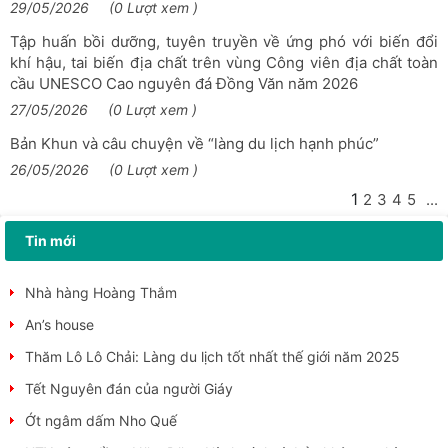
thứ I
29/05/2026
(0 Lượt xem )
Nhà hàng Cơm Việt
Tập huấn bồi dưỡng, tuyên truyền về ứng phó với biến đổi
khí hậu, tai biến địa chất trên vùng Công viên địa chất toàn
Lũng Cú sẵn sàng cho Ngày hội Văn hoá truyền thống các
cầu UNESCO Cao nguyên đá Đồng Văn năm 2026
dân tộc và Lễ hội Đền Lũng Cú năm 2026
27/05/2026
(0 Lượt xem )
Trưng bày sản phẩm STEM về văn hoá truyền thồng trong
Bản Khun và câu chuyện về “làng du lịch hạnh phúc”
trường học
26/05/2026
(0 Lượt xem )
Tổng kết hoạt động Tiểu ban chuyên môn về Công viên địa
chất toàn cầu Unesco tại Việt Nam năm 2025,...
1
2
3
4
5
...
Festival hoa Mai anh đào xã Lũng Cú
Tin mới
Lễ ra đồng Pặt oong” của người Pu Péo
Nhà hàng Hoàng Thắm
An’s house
Thăm Lô Lô Chải: Làng du lịch tốt nhất thế giới năm 2025
Tết Nguyên đán của người Giáy
Ớt ngâm dấm Nho Quế