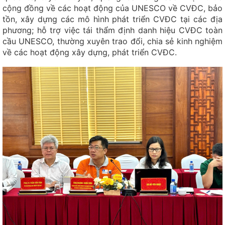
cộng đồng về các hoạt động của UNESCO về CVĐC, bảo
Hợp tác xã dệt người Tày - Tay Textile Cooperative
tồn, xây dựng các mô hình phát triển CVĐC tại các địa
Toàn cảnh hẻm vực Nậm Lang - Nam Lang Canyon
phương; hỗ trợ việc tái thẩm định danh hiệu CVĐC toàn
Panorama
cầu UNESCO
, thường xuyên trao đổi, chia sẻ kinh nghiệm
về các hoạt động xây dựng, phát triển CVĐC.
Toàn cảnh Lũng Hồ - Lung Ho Panorama
Đồn Pháp Đường Thượng - Duong Thuong French Fortress
Rừng chè cổ thụ Ngam La - Ngam La Ancient Forest of Teas
Mỏ Antimon - Mậu Duệ / Mau Due Antimony Mine
Cua chữ M - Snake Pass
Chân trời karst - Karst Horizon
Thiết Giao Long Phá Thạch - Stone Crocodile
Điểm Cực Bắc - Northernmost Point of Vietnam
Cổng trời Quản Bạ - Quan Ba Heaven Gate
Ngọc Bích Nho Quế - Hẻm vực Tu Sản / Emerald Nho Que -
Tu San Canyon
Thạch Kê - Thạch Khuyển / Rooster-shaped Rock - Dog-