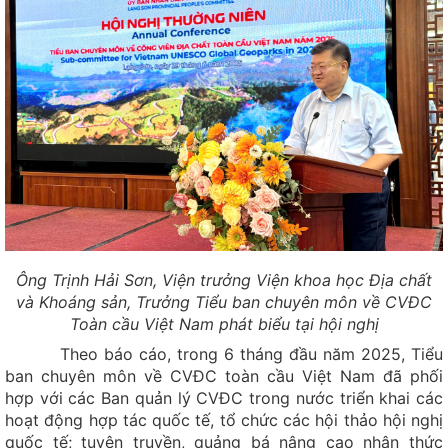
Ông Trịnh Hải Sơn, Viện trưởng Viện khoa học Địa chất
và Khoáng sản, Trưởng Tiểu ban chuyên môn về CVĐC
Toàn cầu Việt Nam phát biểu tại hội nghị
Theo báo cáo, trong 6 tháng đầu năm 2025, Tiểu
ban chuyên môn về CVĐC toàn cầu Việt Nam đã phối
hợp với các Ban quản lý CVĐC trong nước triển khai các
Rừng Voọc mũi hếch - Snub-nosed Monkey Forest
hoạt động hợp tác quốc tế, tổ chức các hội thảo hội nghị
Thác núi Ba Tiên - Three Fairy Mountain Stream
quốc tế; tuyên truyền, quảng bá nâng cao nhận thức