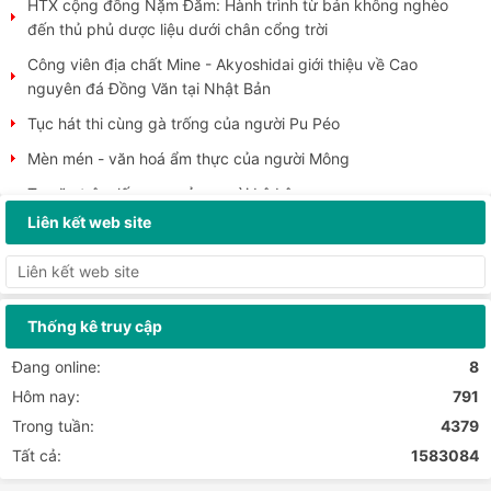
HTX cộng đồng Nặm Đăm: Hành trình từ bản không nghèo
đến thủ phủ dược liệu dưới chân cổng trời
Công viên địa chất Mine - Akyoshidai giới thiệu về Cao
nguyên đá Đồng Văn tại Nhật Bản
Tục hát thi cùng gà trống của người Pu Péo
Mèn mén - văn hoá ẩm thực của người Mông
Tục ăn trộm lấy may của người Lô Lô
Liên kết web site
Người Pu Péo “hát thi” cùng gà trống
Trường Đại học Mỏ - Địa chất đi thực tế tại Công viên địa
chất toàn cầu UNESCO Cao nguyên đá Đồng...
Cao nguyên đá Đồng Văn hút khách dịp Tết Dương lịch 2026
Thống kê truy cập
Cao nguyên đá Đồng Văn - địa danh nên lựa chọn cho dịp
Đang online:
8
nghỉ lễ Tết Nguyên đán 2026
Hôm nay:
791
Các hoạt động chào xuân 2026 tại xã Đồng Văn
Trong tuần:
4379
Chào đón đoàn khách du lịch đầu tiên đến xã Quản Bạ và
Tất cả:
1583084
Cao nguyên đá Đồng Văn năm 2026