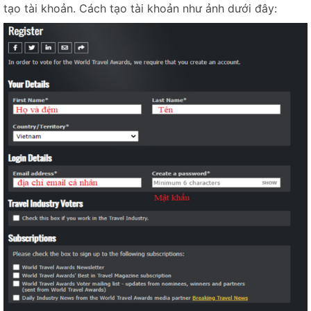
tạo tài khoản. Cách tạo tài khoản như ảnh dưới đây:
Rừng Voọc mũi hếch - Snub-nosed Monkey Forest
Thác núi Ba Tiên - Three Fairy Mountain Stream
Hợp tác xã dệt người Tày - Tay Textile Cooperative