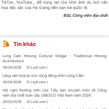
Xã Mèo Vạc: Lễ phát động Tết trồng cây Xuân Bính Ngọ năm
TikTok, YouTube... để cùng lan tỏa hình ảnh du lịch văn
2026
hóa đặc sắc của Hà Giang đến bạn bè quốc tế.
Lễ hội Gầu Tào dân tộc Mông năm 2026 tại xã Đường
BQL Công viên địa chất
Thượng, tỉnh Tuyên Quang
Hàng vạn du khách đổ về Cao nguyên đá Đồng Văn dịp Tết
Bính Ngọ 2026
Khoá học chuyên sâu quốc tế về Công viên địa chất toàn
Tin khác
cầu UNESCO Đảo Lesvos, Hy Lạp
Trà Shan tuyết Cổng Thành
Lung Cam Hmong Cultural Village - Traditional Hmong
Architecture
Tuyên Quang đón hơn 252 nghìn lượt khách du lịch dịp Tết
Nguyên đán Bính Ngọ
18/06/2026
(0 Lượt xem )
Thông tin chính thức về vụ việc dù lượn gắn động cơ va
Làng văn hoá du lịch cộng đồng thôn Lũng Cẩm
chạm với xe ô tô tại xã Quản Bạ
18/06/2026
(0 Lượt xem )
Lễ rửa làng của dân tộc Lô Lô
Hội nghị thường niên của Tiểu ban chuyên môn về Công
viên địa chất toàn cầu UNESCO Việt Nam năm 2026
Xã Khâu Vai sẽ tổ chức Lễ hội hoa Mộc miên và hoa Ban lần
thứ I
29/05/2026
(0 Lượt xem )
Nhà hàng Cơm Việt