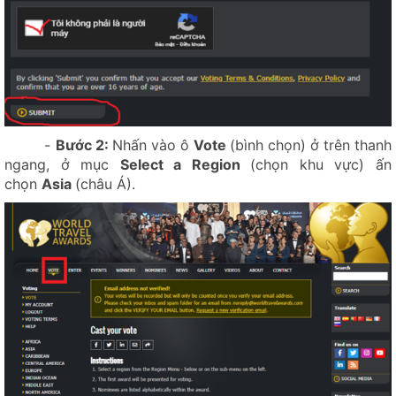
Toàn cảnh hẻm vực Nậm Lang - Nam Lang Canyon
Panorama
Toàn cảnh Lũng Hồ - Lung Ho Panorama
Đồn Pháp Đường Thượng - Duong Thuong French Fortress
Rừng chè cổ thụ Ngam La - Ngam La Ancient Forest of Teas
Mỏ Antimon - Mậu Duệ / Mau Due Antimony Mine
-
Bước 2:
Nhấn vào ô
Vote
(bình chọn) ở trên thanh
ngang, ở mục
Select a Region
(chọn khu vực) ấn
Cua chữ M - Snake Pass
chọn
Asia
(châu Á).
Chân trời karst - Karst Horizon
Thiết Giao Long Phá Thạch - Stone Crocodile
Điểm Cực Bắc - Northernmost Point of Vietnam
Cổng trời Quản Bạ - Quan Ba Heaven Gate
Ngọc Bích Nho Quế - Hẻm vực Tu Sản / Emerald Nho Que -
Tu San Canyon
Thạch Kê - Thạch Khuyển / Rooster-shaped Rock - Dog-
shaped Rock