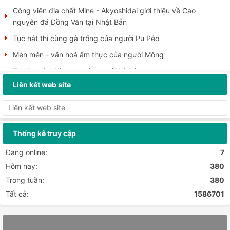
Công viên địa chất Mine - Akyoshidai giới thiệu về Cao
nguyên đá Đồng Văn tại Nhật Bản
Tục hát thi cùng gà trống của người Pu Péo
Mèn mén - văn hoá ẩm thực của người Mông
Tục ăn trộm lấy may của người Lô Lô
Liên kết web site
Người Pu Péo “hát thi” cùng gà trống
Trường Đại học Mỏ - Địa chất đi thực tế tại Công viên địa
chất toàn cầu UNESCO Cao nguyên đá Đồng...
Cao nguyên đá Đồng Văn hút khách dịp Tết Dương lịch 2026
Thống kê truy cập
Cao nguyên đá Đồng Văn - địa danh nên lựa chọn cho dịp
Đang online:
7
nghỉ lễ Tết Nguyên đán 2026
Hôm nay:
380
Các hoạt động chào xuân 2026 tại xã Đồng Văn
Trong tuần:
380
Chào đón đoàn khách du lịch đầu tiên đến xã Quản Bạ và
Tất cả:
1586701
Cao nguyên đá Đồng Văn năm 2026
Tuyên Quang tổ chức các sự kiện lễ hội gắn với phát triển