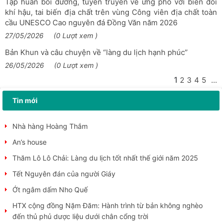
Tập huấn bồi dưỡng, tuyên truyền về ứng phó với biến đổi
khí hậu, tai biến địa chất trên vùng Công viên địa chất toàn
Lũng Cú sẵn sàng cho Ngày hội Văn hoá truyền thống các
cầu UNESCO Cao nguyên đá Đồng Văn năm 2026
dân tộc và Lễ hội Đền Lũng Cú năm 2026
27/05/2026
(0 Lượt xem )
Trưng bày sản phẩm STEM về văn hoá truyền thồng trong
Bản Khun và câu chuyện về “làng du lịch hạnh phúc”
trường học
26/05/2026
(0 Lượt xem )
Tổng kết hoạt động Tiểu ban chuyên môn về Công viên địa
chất toàn cầu Unesco tại Việt Nam năm 2025,...
1
2
3
4
5
...
Festival hoa Mai anh đào xã Lũng Cú
Tin mới
Lễ ra đồng Pặt oong” của người Pu Péo
Nhà hàng Hoàng Thắm
An’s house
Thăm Lô Lô Chải: Làng du lịch tốt nhất thế giới năm 2025
Tết Nguyên đán của người Giáy
Ớt ngâm dấm Nho Quế
HTX cộng đồng Nặm Đăm: Hành trình từ bản không nghèo
đến thủ phủ dược liệu dưới chân cổng trời