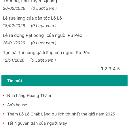
Thượng, tỉnh Tuyên Quang
Xã Khâu Vai sẽ tổ chức Lễ hội hoa Mộc miên và hoa Ban lần
26/02/2026
(0 Lượt xem )
thứ I
Lễ rửa làng của dân tộc Lô Lô
Nhà hàng Cơm Việt
18/02/2026
(0 Lượt xem )
Lũng Cú sẵn sàng cho Ngày hội Văn hoá truyền thống các
Lễ ra đồng Pặt oong” của người Pu Péo
dân tộc và Lễ hội Đền Lũng Cú năm 2026
26/01/2026
(0 Lượt xem )
Trưng bày sản phẩm STEM về văn hoá truyền thồng trong
Tục hát thi cùng gà trống của người Pu Péo
trường học
12/01/2026
(0 Lượt xem )
Tổng kết hoạt động Tiểu ban chuyên môn về Công viên địa
chất toàn cầu Unesco tại Việt Nam năm 2025,...
1
2
3
4
5
...
Festival hoa Mai anh đào xã Lũng Cú
Tin mới
Lễ ra đồng Pặt oong” của người Pu Péo
Nhà hàng Hoàng Thắm
An’s house
Thăm Lô Lô Chải: Làng du lịch tốt nhất thế giới năm 2025
Tết Nguyên đán của người Giáy