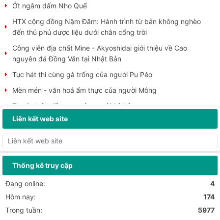
Ớt ngâm dấm Nho Quế
HTX cộng đồng Nặm Đăm: Hành trình từ bản không nghèo
đến thủ phủ dược liệu dưới chân cổng trời
Công viên địa chất Mine - Akyoshidai giới thiệu về Cao
nguyên đá Đồng Văn tại Nhật Bản
Tục hát thi cùng gà trống của người Pu Péo
Mèn mén - văn hoá ẩm thực của người Mông
Tục ăn trộm lấy may của người Lô Lô
Liên kết web site
Người Pu Péo “hát thi” cùng gà trống
Trường Đại học Mỏ - Địa chất đi thực tế tại Công viên địa
chất toàn cầu UNESCO Cao nguyên đá Đồng...
Cao nguyên đá Đồng Văn hút khách dịp Tết Dương lịch 2026
Thống kê truy cập
Cao nguyên đá Đồng Văn - địa danh nên lựa chọn cho dịp
Đang online:
4
nghỉ lễ Tết Nguyên đán 2026
Hôm nay:
174
Các hoạt động chào xuân 2026 tại xã Đồng Văn
Trong tuần:
5977