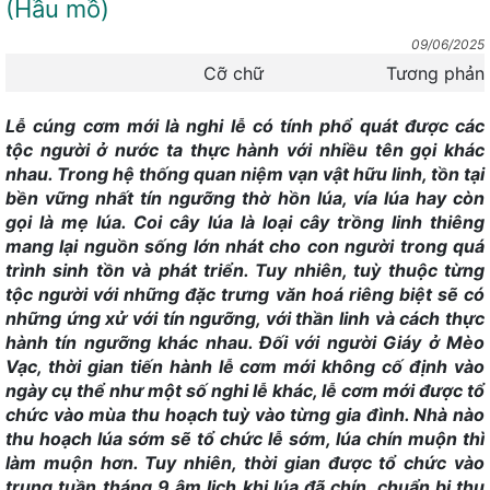
(Hầu mồ)
Thác núi Ba Tiên - Three Fairy Mountain Stream
09/06/2025
Hợp tác xã dệt người Tày - Tay Textile Cooperative
Cỡ chữ
Tương phản
Toàn cảnh hẻm vực Nậm Lang - Nam Lang Canyon
Panorama
Lễ cúng cơm mới là nghi lễ có tính phổ quát được các
tộc người ở nước ta thực hành với nhiều tên gọi khác
Toàn cảnh Lũng Hồ - Lung Ho Panorama
nhau. Trong hệ thống quan niệm vạn vật hữu linh, tồn tại
Đồn Pháp Đường Thượng - Duong Thuong French Fortress
bền vững nhất tín ngưỡng thờ hồn lúa, vía lúa hay còn
gọi là mẹ lúa. Coi cây lúa là loại cây trồng linh thiêng
Rừng chè cổ thụ Ngam La - Ngam La Ancient Forest of Teas
mang lại nguồn sống lớn nhát cho con người trong quá
Mỏ Antimon - Mậu Duệ / Mau Due Antimony Mine
trình sinh tồn và phát triển. Tuy nhiên, tuỳ thuộc từng
tộc người với những đặc trưng văn hoá riêng biệt sẽ có
Cua chữ M - Snake Pass
những ứng xử với tín ngưỡng, với thần linh và cách thực
Chân trời karst - Karst Horizon
hành tín ngưỡng khác nhau. Đối với người Giáy ở Mèo
Thiết Giao Long Phá Thạch - Stone Crocodile
Vạc, thời gian tiến hành lễ cơm mới không cố định vào
ngày cụ thể như một số nghi lễ khác, lễ cơm mới được tổ
Điểm Cực Bắc - Northernmost Point of Vietnam
chức vào mùa thu hoạch tuỳ vào từng gia đình. Nhà nào
Cổng trời Quản Bạ - Quan Ba Heaven Gate
thu hoạch lúa sớm sẽ tổ chức lễ sớm, lúa chín muộn thì
làm muộn hơn. Tuy nhiên, thời gian được tổ chức vào
Ngọc Bích Nho Quế - Hẻm vực Tu Sản / Emerald Nho Que -
trung tuần tháng 9 âm lịch khi lúa đã chín, chuẩn bị thu