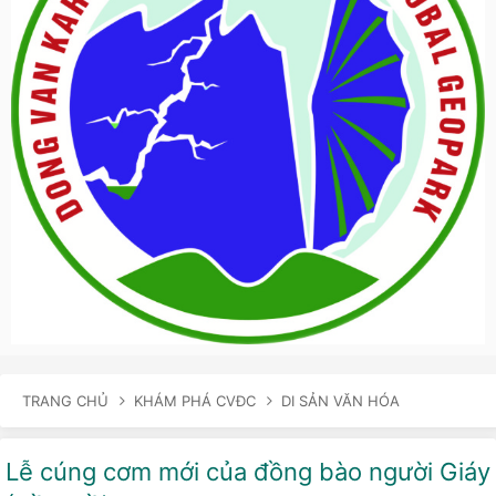
TRANG CHỦ
KHÁM PHÁ CVĐC
DI SẢN VĂN HÓA
Lễ cúng cơm mới của đồng bào người Giáy
Rừng Voọc mũi hếch - Snub-nosed Monkey Forest