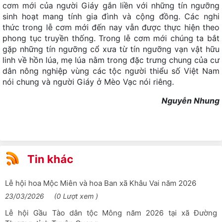
cơm mới của người Giáy gắn liền với những tín ngưỡng
nguyên đá
sinh hoạt mang tính gia đình và cộng đồng. Các nghi
Mộc miên nhuộm đỏ Cao nguyên đá
thức trong lễ cơm mới đến nay vẫn được thực hiện theo
phong tục truyền thống. Trong lễ cơm mới chúng ta bắt
Xã Mèo Vạc: Lễ phát động Tết trồng cây Xuân Bính Ngọ năm
gặp những tín ngưỡng cổ xưa từ tín ngưỡng vạn vật hữu
2026
linh về hồn lúa, mẹ lúa nằm trong đặc trưng chung của cư
Lễ hội Gầu Tào dân tộc Mông năm 2026 tại xã Đường
dân nông nghiệp vùng các tộc người thiểu số Việt Nam
Thượng, tỉnh Tuyên Quang
nói chung và người Giáy ở Mèo Vạc nói riêng.
Hàng vạn du khách đổ về Cao nguyên đá Đồng Văn dịp Tết
Nguyễn Nhung
Bính Ngọ 2026
Khoá học chuyên sâu quốc tế về Công viên địa chất toàn
cầu UNESCO Đảo Lesvos, Hy Lạp
Trà Shan tuyết Cổng Thành
Tin khác
Tuyên Quang đón hơn 252 nghìn lượt khách du lịch dịp Tết
Nguyên đán Bính Ngọ
Lễ hội hoa Mộc Miên và hoa Ban xã Khâu Vai năm 2026
Thông tin chính thức về vụ việc dù lượn gắn động cơ va
23/03/2026
(0 Lượt xem )
chạm với xe ô tô tại xã Quản Bạ
Lễ hội Gầu Tào dân tộc Mông năm 2026 tại xã Đường
Lễ rửa làng của dân tộc Lô Lô