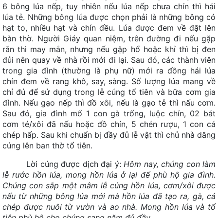
6 bông lúa nếp, tuy nhiên nếu lúa nếp chưa chín thì hái
Đoàn công tác Sở Văn hoá, Thể thao và Du lịch tỉnh Tuyên
lúa tẻ. Những bông lúa được chọn phải là những bông có
Quang tham dự hoạt động nghiên cứu, trao...
hạt to, nhiều hạt và chín đều. Lúa được đem về đặt lên
Sở Văn hoá, Thể thao và Du lịch tỉnh Tuyên Quang tăng
bàn thờ. Người Giáy quan niệm, trên đường đi nếu gặp
cường siết chặt quản lý tour trải nghiệm xe...
rắn thì may mắn, nhưng nếu gặp hổ hoặc khỉ thì bị đen
đủi nên quay về nhà rồi mới đi lại. Sau đó, các thành viên
Lễ hội Khèn Mông Đồng Văn năm 2026 - Điểm hẹn văn hoa
trong gia đình (thường là phụ nữ) mới ra đồng hái lúa
và du lịch
chín đem về rang khô, say, sàng. Số lượng lúa mang về
Đồng Văn - ra mắt Mô hình sản xuất và ký kết bao tiêu sản
chỉ đủ để sử dụng trong lễ cúng tổ tiên và bữa cơm gia
phẩm từ cây Lanh
đình. Nếu gạo nếp thì đồ xôi, nếu là gạo tẻ thì nấu cơm.
Sau đó, gia đình mổ 1 con gà trống, luộc chín, 02 bát
Lễ hội Chợ tình Khâu Vai năm 2026
cơm tẻ/xôi đã nấu hoặc đồ chín, 5 chén rượu, 1 con cá
Chợ đêm Quản Bạ - Điểm hẹn mới dành cho du khách
chép hấp. Sau khi chuẩn bị đầy đủ lễ vật thì chủ nhà dâng
Lũng Cú tổ chức Lễ cúng thần Rừng tại thôn Ma Lé
cúng lên ban thờ tổ tiên.
Quyết định phê duyệt Bộ nhận diện thương hiệu dùng chung
Lời cúng được dịch đại ý:
Hôm nay, chúng con làm
cho sản phẩm Mật ong Bạc hà chất lượng cao...
lễ rước hồn lúa, mong hồn lúa ở lại để phù hộ gia đình.
Chúng con sắp một mâm lễ cúng hồn lúa, cơm/xôi được
Thông báo về việc điều chỉnh mức thu phí dịch vụ đi thuyền
nấu từ những bông lúa mới mà hồn lúa đã tạo ra, gà, cá
tham quan hồ thuỷ điện Nho Quế 1
chép được nuôi từ vườn và ao nhà. Mong hồn lúa và tổ
Mèo Vạc sôi động với Giải chạy Siêu đường mòn “Chạy trên
tiên phù hộ cho chúng sang năm đủ đầy.