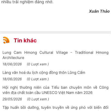
nhiều trải nghiệm đáng nhớ.
2026
Lễ hội Gầu Tào dân tộc Mông năm 2026 tại xã Đường
Xuân Thảo
Thượng, tỉnh Tuyên Quang
Hàng vạn du khách đổ về Cao nguyên đá Đồng Văn dịp Tết
Bính Ngọ 2026
Khoá học chuyên sâu quốc tế về Công viên địa chất toàn
Tin khác
cầu UNESCO Đảo Lesvos, Hy Lạp
Trà Shan tuyết Cổng Thành
Lung Cam Hmong Cultural Village - Traditional Hmong
Architecture
Tuyên Quang đón hơn 252 nghìn lượt khách du lịch dịp Tết
Nguyên đán Bính Ngọ
18/06/2026
(0 Lượt xem )
Thông tin chính thức về vụ việc dù lượn gắn động cơ va
Làng văn hoá du lịch cộng đồng thôn Lũng Cẩm
chạm với xe ô tô tại xã Quản Bạ
18/06/2026
(0 Lượt xem )
Lễ rửa làng của dân tộc Lô Lô
Hội nghị thường niên của Tiểu ban chuyên môn về Công
viên địa chất toàn cầu UNESCO Việt Nam năm 2026
Xã Khâu Vai sẽ tổ chức Lễ hội hoa Mộc miên và hoa Ban lần
thứ I
29/05/2026
(0 Lượt xem )
Nhà hàng Cơm Việt
Tập huấn bồi dưỡng, tuyên truyền về ứng phó với biến đổi