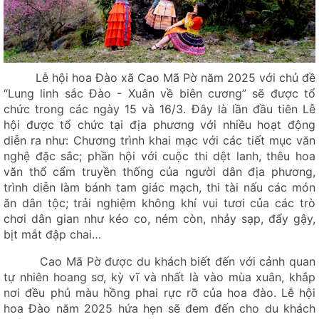
Hà Giang vào top điểm đến đẹp nhất thế giới năm 2026
Hà Giang lọt top 5 điểm đến thân thiện nhất Việt Nam năm
2026
Thắng dền – hương vị ấm áp vào mùa đông
Lễ hội hoa Đào xã Cao Mã Pờ năm 2025 với chủ đề
Nhận thức đúng về khách du lịch tự do quốc tế (Tây ba lo) –
“Lung linh sắc Đào - Xuân về biên cương” sẽ được tổ
yêu cầu đặt ra trong phát triển du lịch...
chức trong các ngày 15 và 16/3. Đây là lần đầu tiên Lễ
hội được tổ chức tại địa phương với nhiều hoạt động
Nhận thức đúng về khách du lịch tự do quốc tế (Tây Ba Lô)
diễn ra như: Chương trình khai mạc với các tiết mục văn
- yêu cầu đặt ra trong phát triển du lịch...
nghệ đặc sắc; phần hội với cuộc thi dệt lanh, thêu hoa
Lễ hội hoa Mộc Miên và hoa Ban xã Khâu Vai năm 2026
văn thổ cẩm truyền thống của người dân địa phương,
Nâng cao vai trò của các trường học trong hoạt động tuyên
trình diễn làm bánh tam giác mạch, thi tài nấu các món
truyền nâng cao nhận thức cộng đồng về...
ăn dân tộc; trải nghiệm không khí vui tươi của các trò
chơi dân gian như kéo co, ném còn, nhảy sạp, đẩy gậy,
Mán Zì Homestay Mèo Vạc
bịt mắt đập chai…
Mậu Duệ bức tranh thiên nhiên hùng vĩ giữa lòng Cao
Cao Mã Pờ được du khách biết đến với cảnh quan
nguyên đá
tự nhiên hoang sơ, kỳ vĩ và nhất là vào mùa xuân, khắp
Mộc miên nhuộm đỏ Cao nguyên đá
nơi đều phủ màu hồng phai rực rỡ của hoa đào. Lễ hội
hoa Đào năm 2025 hứa hẹn sẽ đem đến cho du khách
Xã Mèo Vạc: Lễ phát động Tết trồng cây Xuân Bính Ngọ năm