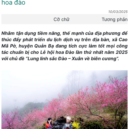
hoa đào
Lễ hội Khèn Mông Đồng Văn năm 2026 - Điểm hẹn văn hoa
10/03/2025
và du lịch
Cỡ chữ
Tương phản
Đồng Văn - ra mắt Mô hình sản xuất và ký kết bao tiêu sản
phẩm từ cây Lanh
Nhằm tận dụng tiềm năng, thế mạnh của địa phương để
thúc đẩy phát triển du lịch dịch vụ trên địa bàn, xã Cao
Lễ hội Chợ tình Khâu Vai năm 2026
Mã Pờ, huyện Quản Bạ đang tích cực làm tốt mọi công
Chợ đêm Quản Bạ - Điểm hẹn mới dành cho du khách
tác chuẩn bị cho Lễ hội hoa Đào lần thứ nhất năm 2025
với chủ đề “Lung linh sắc Đào – Xuân về biên cương”.
Lũng Cú tổ chức Lễ cúng thần Rừng tại thôn Ma Lé
Quyết định phê duyệt Bộ nhận diện thương hiệu dùng chung
cho sản phẩm Mật ong Bạc hà chất lượng cao...
Thông báo về việc điều chỉnh mức thu phí dịch vụ đi thuyền
tham quan hồ thuỷ điện Nho Quế 1
Mèo Vạc sôi động với Giải chạy Siêu đường mòn “Chạy trên
cung đường hạnh phúc” lần thứ VII năm 2026
Trường THCS Yên Minh thi vẽ tranh “Cao nguyên đá trong
em”