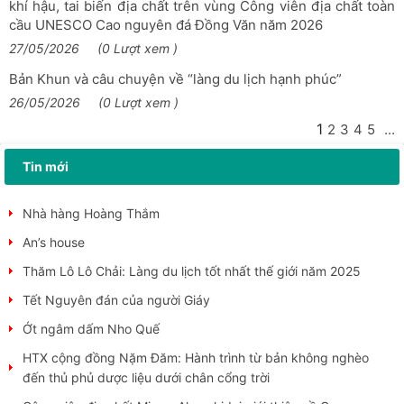
khí hậu, tai biến địa chất trên vùng Công viên địa chất toàn
Lũng Cú sẵn sàng cho Ngày hội Văn hoá truyền thống các
cầu UNESCO Cao nguyên đá Đồng Văn năm 2026
dân tộc và Lễ hội Đền Lũng Cú năm 2026
27/05/2026
(0 Lượt xem )
Trưng bày sản phẩm STEM về văn hoá truyền thồng trong
Bản Khun và câu chuyện về “làng du lịch hạnh phúc”
trường học
26/05/2026
(0 Lượt xem )
Tổng kết hoạt động Tiểu ban chuyên môn về Công viên địa
chất toàn cầu Unesco tại Việt Nam năm 2025,...
1
2
3
4
5
...
Festival hoa Mai anh đào xã Lũng Cú
Tin mới
Lễ ra đồng Pặt oong” của người Pu Péo
Nhà hàng Hoàng Thắm
An’s house
Thăm Lô Lô Chải: Làng du lịch tốt nhất thế giới năm 2025
Tết Nguyên đán của người Giáy
Ớt ngâm dấm Nho Quế
HTX cộng đồng Nặm Đăm: Hành trình từ bản không nghèo
đến thủ phủ dược liệu dưới chân cổng trời