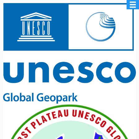
Panorama
Toàn cảnh Lũng Hồ - Lung Ho Panorama
Đồn Pháp Đường Thượng - Duong Thuong French Fortress
Rừng chè cổ thụ Ngam La - Ngam La Ancient Forest of Teas
Mỏ Antimon - Mậu Duệ / Mau Due Antimony Mine
Cua chữ M - Snake Pass
Chân trời karst - Karst Horizon
Thiết Giao Long Phá Thạch - Stone Crocodile
Điểm Cực Bắc - Northernmost Point of Vietnam
Cổng trời Quản Bạ - Quan Ba Heaven Gate
Ngọc Bích Nho Quế - Hẻm vực Tu Sản / Emerald Nho Que -
Tu San Canyon
Thạch Kê - Thạch Khuyển / Rooster-shaped Rock - Dog-
shaped Rock
Đền thờ Thần Nước / Water Shrine