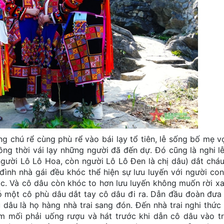
 rể cùng phù rể vào bái lạy tổ tiên, lễ sống bố mẹ v
ng thời vái lạy những người đã đến dự. Đó cũng là nghi lễ
gười Lô Lô Hoa, còn người Lô Lô Đen là chị dâu) dắt cháu
 đình nhà gái đều khóc thể hiện sự lưu luyến với người con
c. Và cô dâu còn khóc to hơn lưu luyến không muốn rời xa
có một cô phù dâu dắt tay cô dâu đi ra. Dẫn đầu đoàn đưa
 dâu là họ hàng nhà trai sang đón. Đến nhà trai nghi thức
àm mối phải uống rượu và hát trước khi dẫn cô dâu vào t