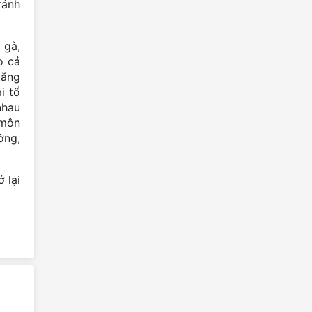
ránh
VIÊN ĐỊA CHẤT TOÀN CẦU
UNESCO 2025 Quản lý và phát
triển bền vững các công...
 gà,
o cả
Khám phá tổ hợp khách sạn Tiến
tăng
Tài - Điểm dừng chân lý tưởng tại
i tổ
Mèo Vạc, Hà Giang
nhau
Nghề đan lát của người Cờ Lao
 môn
thôn Má Chề
ờng,
 lại