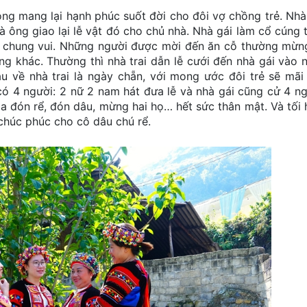
ang lại hạnh phúc suốt đời cho đôi vợ chồng trẻ. Nhà 
 ông giao lại lễ vật đó cho chủ nhà. Nhà gái làm cổ cúng t
g chung vui. Những người được mời đến ăn cỗ thường mừng
ùng khác. Thường thì nhà trai dẫn lễ cưới đến nhà gái vào 
 về nhà trai là ngày chẵn, với mong ước đôi trẻ sẽ mãi
 có 4 người: 2 nữ 2 nam hát đưa lễ và nhà gái cũng cử 4 ng
 ca đón rể, đón dâu, mừng hai họ… hết sức thân mật. Và tối
chúc phúc cho cô dâu chú rể.