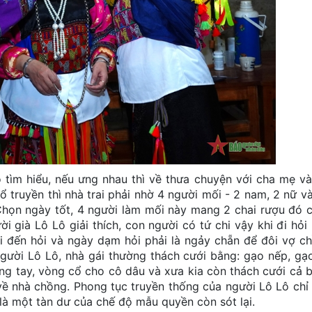
hiểu, nếu ưng nhau thì về thưa chuyện với cha mẹ và
ổ truyền thì nhà trai phải nhờ 4 người mối - 2 nam, 2 nữ và
Chọn ngày tốt, 4 người làm mối này mang 2 chai rượu đó 
i già Lô Lô giải thích, con người có tứ chi vậy khi đi hỏi
i đến hỏi và ngày dạm hỏi phải là ngảy chẵn để đôi vợ c
 người Lô Lô, nhà gái thường thách cưới bằng: gạo nếp, gạo
 vòng tay, vòng cổ cho cô dâu và xưa kia còn thách cưới cả 
về nhà chồng. Phong tục truyền thống của người Lô Lô chỉ
là một tàn dư của chế độ mẫu quyền còn sót lại.