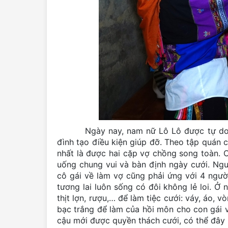
Ngày nay, nam nữ Lô Lô được tự do tìm 
đình tạo điều kiện giúp đỡ. Theo tập quán c
nhất là được hai cặp vợ chồng song toàn. 
uống chung vui và bàn định ngày cưới. Ngườ
cô gái về làm vợ cũng phải ứng với 4 ngườ
tương lai luôn sống có đôi không lẻ loi. Ở
thịt lợn, rượu,… để làm tiệc cưới: váy, áo,
bạc trắng để làm của hồi môn cho con gái 
cậu mới được quyền thách cưới, có thể đây 