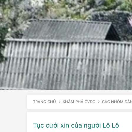
TRANG CHỦ
KHÁM PHÁ CVĐC
CÁC NHÓM DÂN
Tục cưới xin của người Lô Lô