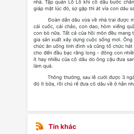
nhà. Tập quán Lô Lô khi cô dâu bước chân
giáp mặt lúc đó, sợ gặp thì át vía con dâu 
Đoàn dẫn dâu vừa về nhà trai được một l
cái cuốc, cái chảo, con dao, hòm xiểng q
con bò nữa. Tất cả của hồi môn đều mang t
gia sản xuất xây dựng cuộc sống mơi. Ông c
chức ăn uống linh đình và cũng tổ chức há
cho đến đầu bạc răng long - đông con nhiều
ít hay nhiều của cô dâu do ông cậu đưa san
làm quà.
Thông thường, sau lễ cưới được 3 ngày th
đó ít bữa, rồi chú rể đưa cô dâu về ở hẳn n
Tin khác