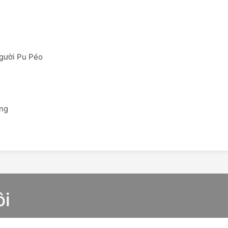
người Pu Péo
ông
ôi