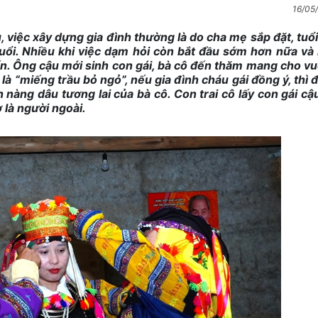
16/05
, việc xây dựng gia đình thường là do cha mẹ sắp đặt, tuổi
uổi. Nhiều khi việc dạm hỏi còn bắt đầu sớm hơn nữa và
ến. Ông cậu mới sinh con gái, bà cô đến thăm mang cho v
là “miếng trầu bỏ ngỏ”, nếu gia đình cháu gái đồng ý, thì 
 nàng dâu tương lai của bà cô. Con trai cô lấy con gái cậu
ợ là người ngoài.