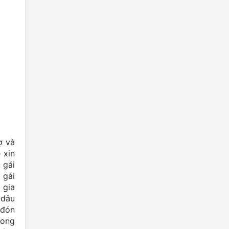
Cà Phê Cực Bắc - Điểm dừng chân
đặc biệt giữa Làng Lô Lô Chải
Hội thi “Dân ca bên dòng kí ức” xã
Đồng Văn năm 2025
Kiểm tra công tác bảo tồn trên bốn
tuyến, điểm di sản và hoạt động du
lịch vùng Công viên địa...
Nhà hàng Sơn Vân - Trải nghiệm
ẩm thực miền đá tại Mèo Vạc
Lạng Sơn đón nhận Danh hiệu
ợ và
Công viên địa chất toàn cầu
 xin
UNESCO
 gái
Hội nghị thường niên của Tiểu ban
 gái
chuyên môn về Công viên địa chất
 gia
toàn cầu Việt Nam năm 2025
 dâu
 đón
Tín ngưỡng của người Mông
rong
KHÓA HỌC QUỐC TẾ VỀ CÔNG