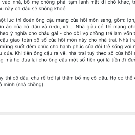
 vào nhà, bố mẹ chồng phải tạm lánh mặt đi chỗ khác, t
sau này cô dâu sẽ không khoẻ.
úc thì đoàn ông cậu mang của hồi môn sang, gồm: lợn,
uần áo của cô dâu và rượu, xôi… Nhà giàu có thì mang ch
heo ý nghĩa cho cháu gái - cho đôi vợ chồng trẻ làm vốn 
ậu giao toàn bộ số của hồi môn này cho nhà trai. Nhà tra
t mừng suốt đêm chúc cho hạnh phúc của đôi trẻ sống với 
 của. Khi tiễn ông cậu ra về, nhà trai tuỳ theo số của hồi
g mà họ đưa lại cho ông cậu một số tiền gọi là tiền đi đư
ì cô dâu, chú rể trở lại thăm bố mẹ cô dâu. Họ có thể ở
hà mình (nhà chồng).