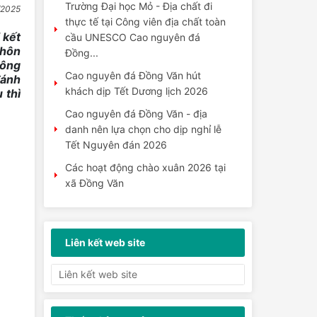
Trường Đại học Mỏ - Địa chất đi
/2025
thực tế tại Công viên địa chất toàn
 kết
cầu UNESCO Cao nguyên đá
 hôn
Đồng...
uông
Cao nguyên đá Đồng Văn hút
đánh
khách dịp Tết Dương lịch 2026
 thì
Cao nguyên đá Đồng Văn - địa
danh nên lựa chọn cho dịp nghỉ lễ
Tết Nguyên đán 2026
Các hoạt động chào xuân 2026 tại
xã Đồng Văn
Chào đón đoàn khách du lịch đầu
tiên đến xã Quản Bạ và Cao
nguyên đá Đồng Văn năm 2026
Liên kết web site
Tuyên Quang tổ chức các sự kiện
lễ hội gắn với phát triển thương
hiệu du lịch
Tuyên Quang hướng tới cơ cấu